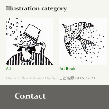
Illustration category
Ad
Art Book
Home
/
Illustration
/
Daily
/ こども録2016.12.27
Contact