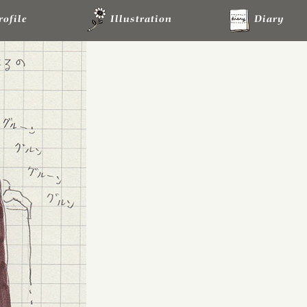
rofile
Illustration
Diary