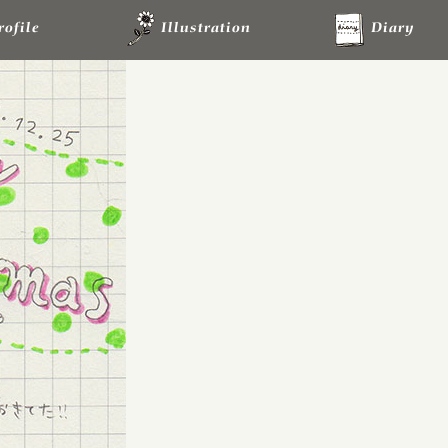
rofile
Illustration
Diary