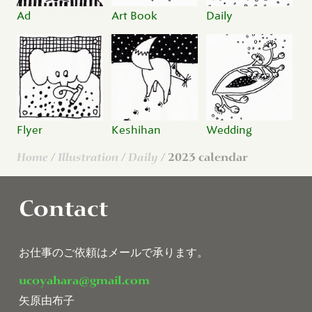
Ad
Art Book
Daily
Flyer
Keshihan
Wedding
Home
/
Illustration
/
Daily
/ 2023 calendar
Contact
お仕事のご依頼はメールで承ります。
ucoyahara@gmail.com
矢原由布子