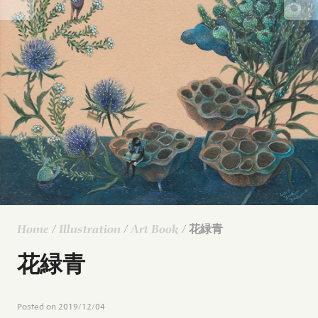
Home
/
Illustration
/
Art Book
/ 花緑青
花緑青
Posted on
2019/12/04