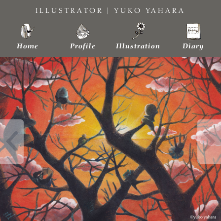
Skip
ILLUSTRATOR | YUKO YAHARA
to
content
Home
Profile
Illustration
Diary