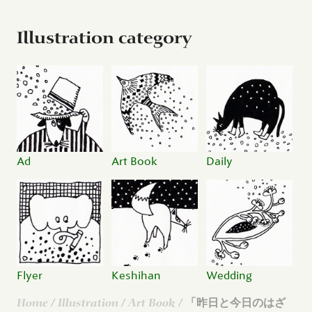
Illustration category
Ad
Art Book
Daily
Flyer
Keshihan
Wedding
Home
/
Illustration
/
Art Book
/ 「昨日と今日のはざ