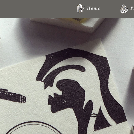
Home
P