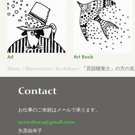
Ad
Art Book
Home
/
Illustration
/
Keshihan
/ 「言語聴覚士」の方の
Contact
お仕事のご依頼はメールで承ります。
ucoyahara@gmail.com
矢原由布子