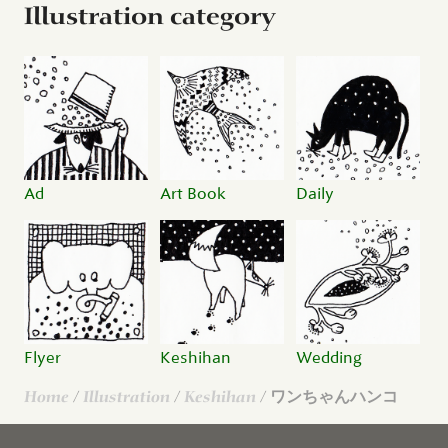
Illustration category
Ad
Art Book
Daily
Flyer
Keshihan
Wedding
Home
/
Illustration
/
Keshihan
/ ワンちゃんハンコ