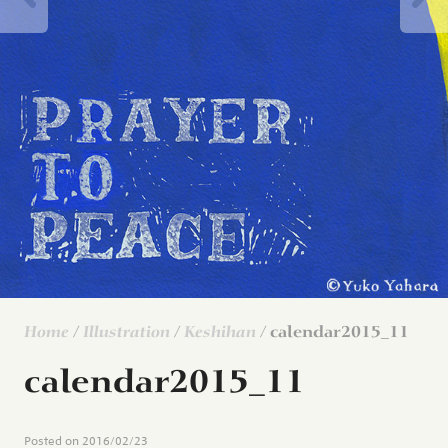
Home
/
Illustration
/
Keshihan
/ calendar2015_11
calendar2015_11
Posted on
2016/02/23