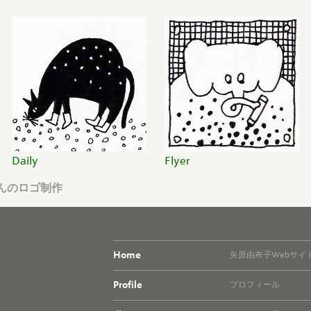
Daily
Flyer
urさんのロゴ制作
Home
矢原由布子Webサイ
Profile
プロフィール