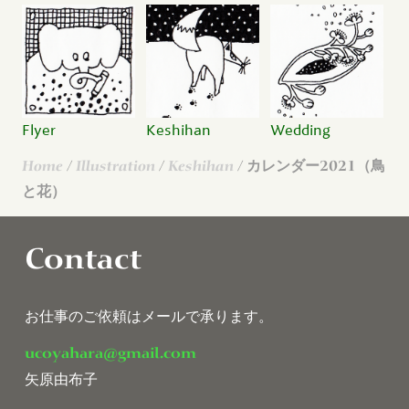
Flyer
Keshihan
Wedding
Home
/
Illustration
/
Keshihan
/ カレンダー2021（鳥
と花）
Contact
お仕事のご依頼はメールで承ります。
ucoyahara@gmail.com
矢原由布子