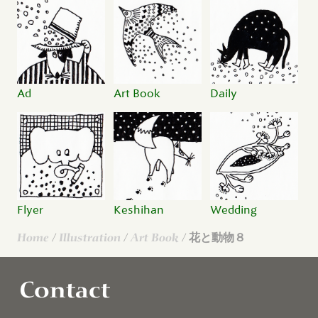
Ad
Art Book
Daily
Flyer
Keshihan
Wedding
Home
/
Illustration
/
Art Book
/ 花と動物８
Contact