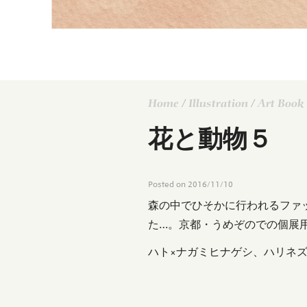
Home
/
Illustration
/
Art Book
花と動物５
Posted on
2016/11/10
森の中でひそかに行われるファ
た…。京都・うめぞのでの個展
ハト×ナガミヒナゲシ、ハリネズ