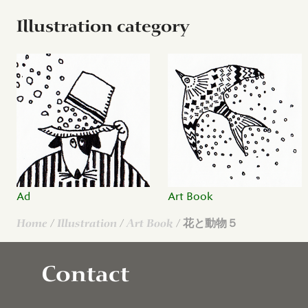
Illustration category
Ad
Art Book
Home
/
Illustration
/
Art Book
/ 花と動物５
Contact