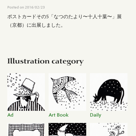
Posted on
2016/02/23
ポストカードその5「なつのたより〜十人十葉〜」展
（京都）に出展しました。
Illustration category
Ad
Art Book
Daily