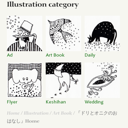
Illustration category
Ad
Art Book
Daily
Flyer
Keshihan
Wedding
Home
/
Illustration
/
Art Book
/ 「ドリとオニクのお
はなし」Home