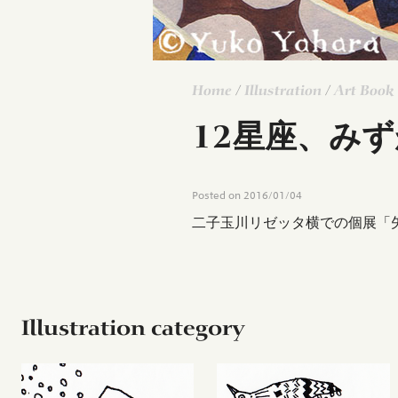
Home
/
Illustration
/
Art Book
12星座、み
Posted on
2016/01/04
二子玉川リゼッタ横での個展「矢
Illustration category