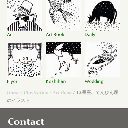
Ad
Art Book
Daily
Flyer
Keshihan
Wedding
Home
/
Illustration
/
Art Book
/ 12星座、てんびん座
のイラスト
Contact