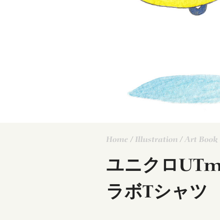
Home
/
Illustration
/
Art Book
ユニクロUT
ラボTシャツ