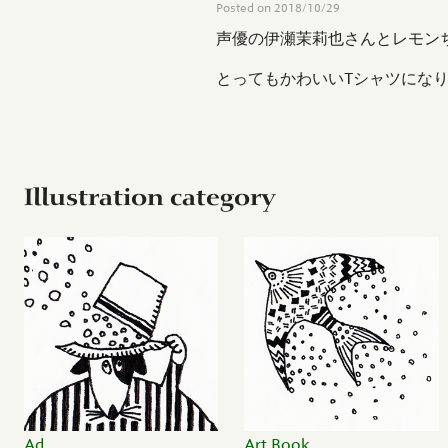
Posted on
2018/10/29
声優の伊瀬茉莉也さんとレモン
とってもかわいいTシャツにな
Illustration category
Ad
Art Book