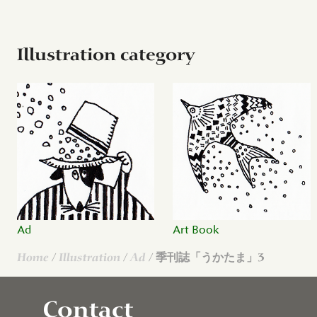
Illustration category
Ad
Art Book
Home
/
Illustration
/
Ad
/ 季刊誌「うかたま」3
Contact