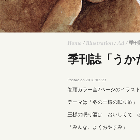
Home
/
Illustration
/
Ad
/ 季
季刊誌「うか
Posted on
2016/02/23
巻頭カラー全7ページのイラス
テーマは「冬の王様の眠り酒」
王様の眠り酒は おいしくて 
「みんな、よくおやすみ」