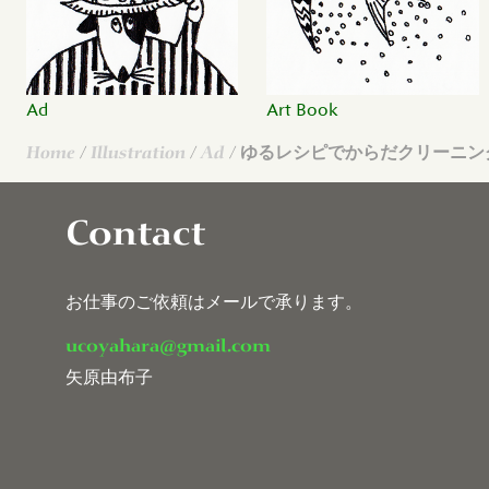
Ad
Art Book
Home
/
Illustration
/
Ad
/ ゆるレシピでからだクリーニン
Contact
お仕事のご依頼はメールで承ります。
ucoyahara@gmail.com
矢原由布子