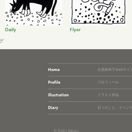
Daily
Flyer
グ
Home
矢原由布子Webサイ
Profile
プロフィール
Illustration
イラスト作品
Diary
日々のこと、イベン
© Yuko Yahara