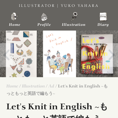
Skip
ILLUSTRATOR | YUKO YAHARA
to
content
Home
Profile
Illustration
Diary
Home
/
Illustration
/
Ad
/ Let's Knit in English ~も
っともっと英語で編もう~
Let's Knit in English ~も