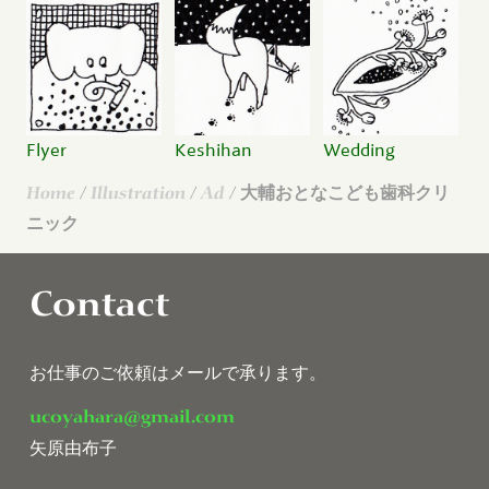
Flyer
Keshihan
Wedding
Home
/
Illustration
/
Ad
/ 大輔おとなこども歯科クリ
ニック
Contact
お仕事のご依頼はメールで承ります。
ucoyahara@gmail.com
矢原由布子