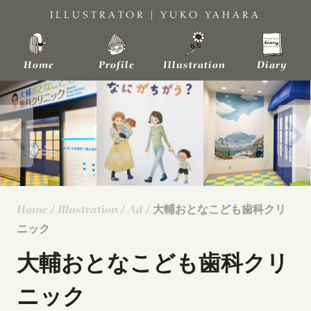
Skip
ILLUSTRATOR | YUKO YAHARA
to
content
Home
Profile
Illustration
Diary
Home
/
Illustration
/
Ad
/ 大輔おとなこども歯科クリ
ニック
大輔おとなこども歯科クリ
ニック